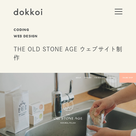
t
o
g
g
CODING
l
e
WEB DESIGN
n
a
THE OLD STONE AGE ウェブサイト制
v
i
作
g
a
t
i
o
n